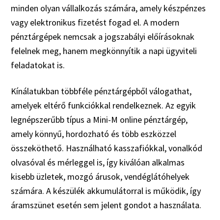
minden olyan vállalkozás számára, amely készpénzes
vagy elektronikus fizetést fogad el. A modern
pénztárgépek nemcsak a jogszabályi előírásoknak
felelnek meg, hanem megkönnyítik a napi ügyviteli
feladatokat is.
Kínálatukban többféle pénztárgépből válogathat,
amelyek eltérő funkciókkal rendelkeznek. Az egyik
legnépszerűbb típus a Mini-M online pénztárgép,
amely könnyű, hordozható és több eszközzel
összeköthető. Használható kasszafiókkal, vonalkód
olvasóval és mérleggel is, így kiválóan alkalmas
kisebb üzletek, mozgó árusok, vendéglátóhelyek
számára. A készülék akkumulátorral is működik, így
áramszünet esetén sem jelent gondot a használata.