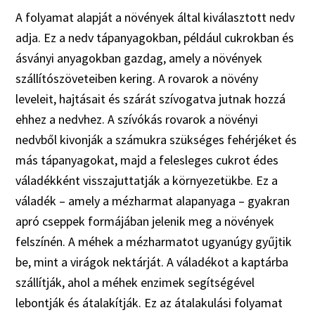
A folyamat alapját a növények által kiválasztott nedv
adja. Ez a nedv tápanyagokban, például cukrokban és
ásványi anyagokban gazdag, amely a növények
szállítószöveteiben kering. A rovarok a növény
leveleit, hajtásait és szárát szívogatva jutnak hozzá
ehhez a nedvhez. A szívókás rovarok a növényi
nedvből kivonják a számukra szükséges fehérjéket és
más tápanyagokat, majd a felesleges cukrot édes
váladékként visszajuttatják a környezetükbe. Ez a
váladék – amely a mézharmat alapanyaga – gyakran
apró cseppek formájában jelenik meg a növények
felszínén. A méhek a mézharmatot ugyanúgy gyűjtik
be, mint a virágok nektárját. A váladékot a kaptárba
szállítják, ahol a méhek enzimek segítségével
lebontják és átalakítják. Ez az átalakulási folyamat