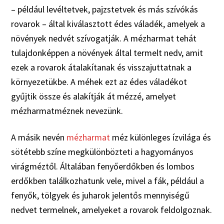
– például levéltetvek, pajzstetvek és más szívókás
rovarok – által kiválasztott édes váladék, amelyek a
növények nedvét szívogatják. A mézharmat tehát
tulajdonképpen a növények által termelt nedv, amit
ezek a rovarok átalakítanak és visszajuttatnak a
környezetükbe. A méhek ezt az édes váladékot
gyűjtik össze és alakítják át mézzé, amelyet
mézharmatméznek nevezünk.
A másik nevén
mézharmat
méz különleges ízvilága és
sötétebb színe megkülönbözteti a hagyományos
virágméztől. Általában fenyőerdőkben és lombos
erdőkben találkozhatunk vele, mivel a fák, például a
fenyők, tölgyek és juharok jelentős mennyiségű
nedvet termelnek, amelyeket a rovarok feldolgoznak.