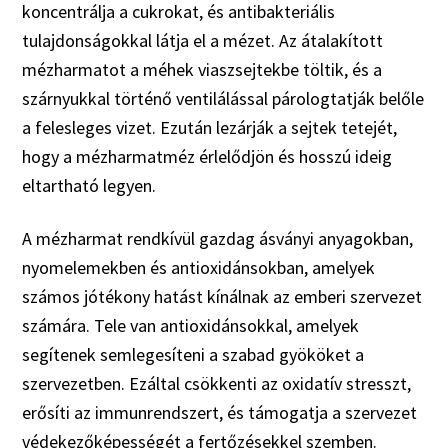
koncentrálja a cukrokat, és antibakteriális
tulajdonságokkal látja el a mézet. Az átalakított
mézharmatot a méhek viaszsejtekbe töltik, és a
szárnyukkal történő ventilálással párologtatják belőle
a felesleges vizet. Ezután lezárják a sejtek tetejét,
hogy a mézharmatméz érlelődjön és hosszú ideig
eltartható legyen.
A mézharmat rendkívül gazdag ásványi anyagokban,
nyomelemekben és antioxidánsokban, amelyek
számos jótékony hatást kínálnak az emberi szervezet
számára. Tele van antioxidánsokkal, amelyek
segítenek semlegesíteni a szabad gyököket a
szervezetben. Ezáltal csökkenti az oxidatív stresszt,
erősíti az immunrendszert, és támogatja a szervezet
védekezőképességét a fertőzésekkel szemben.