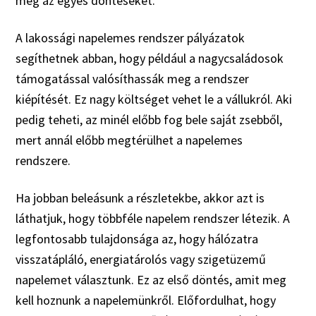
meg az egyes döntéseket.
A lakossági napelemes rendszer pályázatok
segíthetnek abban, hogy például a nagycsaládosok
támogatással valósíthassák meg a rendszer
kiépítését. Ez nagy költséget vehet le a vállukról. Aki
pedig teheti, az minél előbb fog bele saját zsebből,
mert annál előbb megtérülhet a napelemes
rendszere.
Ha jobban beleásunk a részletekbe, akkor azt is
láthatjuk, hogy többféle napelem rendszer létezik. A
legfontosabb tulajdonsága az, hogy hálózatra
visszatápláló, energiatárolós vagy szigetüzemű
napelemet választunk. Ez az első döntés, amit meg
kell hoznunk a napelemünkről. Előfordulhat, hogy