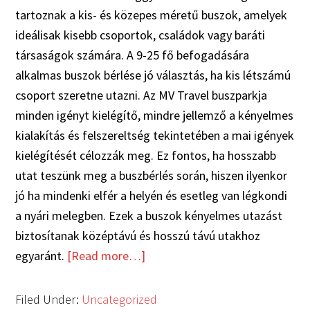
tartoznak a kis- és közepes méretű buszok, amelyek
ideálisak kisebb csoportok, családok vagy baráti
társaságok számára. A 9-25 fő befogadására
alkalmas buszok bérlése jó választás, ha kis létszámú
csoport szeretne utazni. Az MV Travel buszparkja
minden igényt kielégítő, mindre jellemző a kényelmes
kialakítás és felszereltség tekintetében a mai igények
kielégítését célozzák meg. Ez fontos, ha hosszabb
utat teszünk meg a buszbérlés során, hiszen ilyenkor
jó ha mindenki elfér a helyén és esetleg van légkondi
a nyári melegben. Ezek a buszok kényelmes utazást
biztosítanak középtávú és hosszú távú utakhoz
egyaránt.
[Read more…]
Filed Under:
Uncategorized