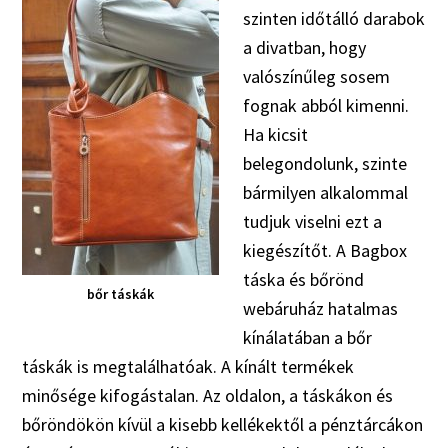
szinten időtálló darabok
a divatban, hogy
valószínűleg sosem
fognak abból kimenni.
Ha kicsit
belegondolunk, szinte
bármilyen alkalommal
tudjuk viselni ezt a
kiegészítőt. A Bagbox
táska és bőrönd
bőr táskák
webáruház hatalmas
kínálatában a bőr
táskák is megtalálhatóak. A kínált termékek
minősége kifogástalan. Az oldalon, a táskákon és
bőröndökön kívül a kisebb kellékektől a pénztárcákon