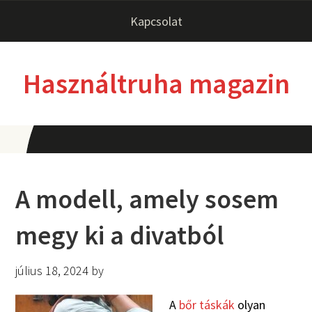
Kapcsolat
Használtruha magazin
A modell, amely sosem
megy ki a divatból
július 18, 2024
by
A
bőr táskák
olyan