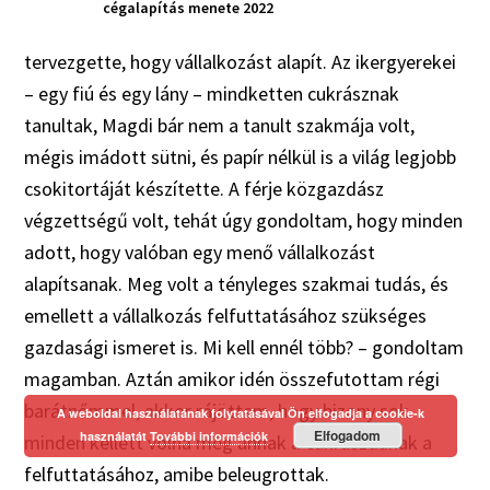
cégalapítás menete 2022
tervezgette, hogy vállalkozást alapít. Az ikergyerekei
– egy fiú és egy lány – mindketten cukrásznak
tanultak, Magdi bár nem a tanult szakmája volt,
mégis imádott sütni, és papír nélkül is a világ legjobb
csokitortáját készítette. A férje közgazdász
végzettségű volt, tehát úgy gondoltam, hogy minden
adott, hogy valóban egy menő vállalkozást
alapítsanak. Meg volt a tényleges szakmai tudás, és
emellett a vállalkozás felfuttatásához szükséges
gazdasági ismeret is. Mi kell ennél több? – gondoltam
magamban. Aztán amikor idén összefutottam régi
barátnőmmel, akkor rájöttem, hogy bizony sok
A weboldal használatának folytatásával Ön elfogadja a cookie-k
Elfogadom
használatát
További információk
minden kellett volna még annak a cukrászdának a
felfuttatásához, amibe beleugrottak.