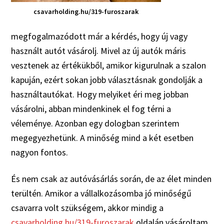
csavarholding.hu/319-furoszarak
megfogalmazódott már a kérdés, hogy új vagy
használt autót vásárolj. Mivel az új autók máris
vesztenek az értékükből, amikor kigurulnak a szalon
kapuján, ezért sokan jobb választásnak gondolják a
használtautókat. Hogy melyiket éri meg jobban
vásárolni, abban mindenkinek el fog térni a
véleménye. Azonban egy dologban szerintem
megegyezhetünk. A minőség mind a két esetben
nagyon fontos.
És nem csak az autóvásárlás során, de az élet minden
terültén. Amikor a vállalkozásomba jó minőségű
csavarra volt szükségem, akkor mindig a
csavarholding.hu/319-furoszarak
oldalán vásároltam.