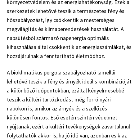
környezetvédelem és az energiahatékonyság. Ezek a
szerkezetek lehetővé teszik a természetes fény és
hőszabályozást, így csökkentik a mesterséges
megvilágítás és klímaberendezések használatát. A
napsütésből származó napenergia optimális
kihasználása által csökkentik az energiaszámlákat, és
hozzájárulnak a fenntartható életmódhoz.
A bioklimatikus pergola szabályozható lamellái
lehetővé teszik a fény és árnyék ideális kombinációját
a különböző időpontokban, ezáltal kényelmesebbé
teszik a kültéri tartózkodást még forró nyári
napokon is, amikor az árnyék és a szellőzés
különösen fontos. Eső esetén szintén védelmet
nyújtanak, ezért a kültéri tevékenységek zavartalanul
folytathatók akkor is, ha jó idő van, azonban esik az