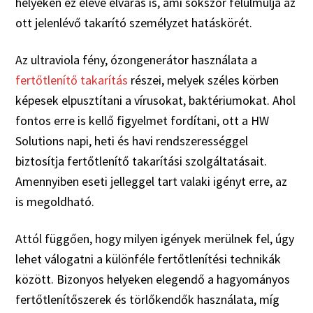
helyeken ez eleve elvárás is, ami sokszor felülmúlja az
ott jelenlévő takarító személyzet hatáskörét.
Az ultraviola fény, ózongenerátor használata a
fertőtlenítő takarítás
részei, melyek széles körben
képesek elpusztítani a vírusokat, baktériumokat. Ahol
fontos erre is kellő figyelmet fordítani, ott a HW
Solutions napi, heti és havi rendszerességgel
biztosítja fertőtlenítő takarítási szolgáltatásait.
Amennyiben eseti jelleggel tart valaki igényt erre, az
is megoldható.
Attól függően, hogy milyen igények merülnek fel, úgy
lehet válogatni a különféle fertőtlenítési technikák
között. Bizonyos helyeken elegendő a hagyományos
fertőtlenítőszerek és törlőkendők használata, míg