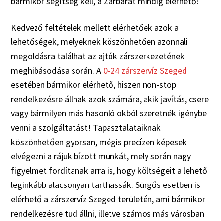
bármikor segítség kell, a Zárbarát mindig elérhető!
Kedvező feltételek mellett elérhetőek azok a
lehetőségek, melyeknek köszönhetően azonnali
megoldásra találhat az ajtók zárszerkezetének
meghibásodása során. A
0-24 zárszervíz Szeged
esetében bármikor elérhető, hiszen non-stop
rendelkezésre állnak azok számára, akik javítás, csere
vagy bármilyen más hasonló okból szeretnék igénybe
venni a szolgáltatást! Tapasztalataiknak
köszönhetően gyorsan, mégis precízen képesek
elvégezni a rájuk bízott munkát, mely során nagy
figyelmet fordítanak arra is, hogy költségeit a lehető
leginkább alacsonyan tarthassák. Sürgős esetben is
elérhető a zárszervíz Szeged területén, ami bármikor
rendelkezésre tud állni, illetve számos más városban