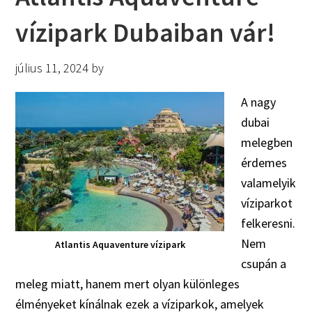
vízipark Dubaiban vár!
július 11, 2024
by
A nagy
dubai
melegben
érdemes
valamelyik
víziparkot
felkeresni.
Nem
Atlantis Aquaventure vízipark
csupán a
meleg miatt, hanem mert olyan különleges
élményeket kínálnak ezek a víziparkok, amelyek