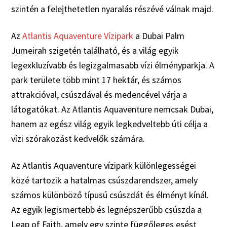
szintén a felejthetetlen nyaralás részévé válnak majd.
Az
Atlantis Aquaventure Vízipark
a Dubai Palm
Jumeirah szigetén található, és a világ egyik
legexkluzívabb és legizgalmasabb vízi élményparkja. A
park területe több mint 17 hektár, és számos
attrakcióval, csúszdával és medencével várja a
látogatókat. Az Atlantis Aquaventure nemcsak Dubai,
hanem az egész világ egyik legkedveltebb úti célja a
vízi szórakozást kedvelők számára.
Az Atlantis Aquaventure vízipark különlegességei
közé tartozik a hatalmas csúszdarendszer, amely
számos különböző típusú csúszdát és élményt kínál.
Az egyik legismertebb és legnépszerűbb csúszda a
Leap of Faith, amely egy szinte függőleges esést