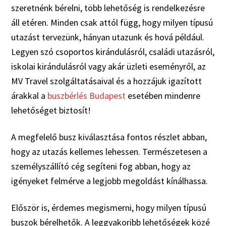
szeretnénk bérelni, több lehetőség is rendelkezésre
áll etéren. Minden csak attól függ, hogy milyen típusú
utazást tervezünk, hányan utazunk és hová például.
Legyen szó csoportos kirándulásról, családi utazásról,
iskolai kirándulásról vagy akár üzleti eseményről, az
MV Travel szolgáltatásaival és a hozzájuk igazított
árakkal a
buszbérlés Budapest
esetében mindenre
lehetőséget biztosít!
A megfelelő busz kiválasztása fontos részlet abban,
hogy az utazás kellemes lehessen. Természetesen a
személyszállító cég segíteni fog abban, hogy az
igényeket felmérve a legjobb megoldást kínálhassa.
Először is, érdemes megismerni, hogy milyen típusú
buszok bérelhetők. A leggyakoribb lehetőségek közé