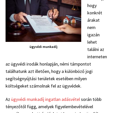
hogy
konkrét
árakat
nem
igazán
lehet
ügyvédi munkadíj
találni az
interneten
az ügyvédi irodák honlapján, némi támpontot
találhatunk azt illetően, hogy a különböző jogi
segítségnyújtási területek esetében milyen
költségeket számolnak fel az ügyvédek.
Az
ügyvédi munkadíj ingatlan adásvétel
során több
tényezőtől függ, amelyek figyelembevételével