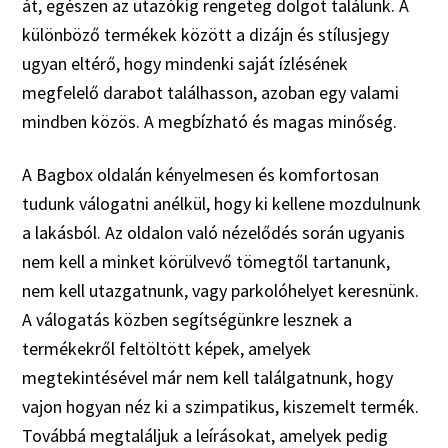
át, egészen az utazókig rengeteg dolgot találunk. A
különböző termékek között a dizájn és stílusjegy
ugyan eltérő, hogy mindenki saját ízlésének
megfelelő darabot találhasson, azoban egy valami
mindben közös. A megbízható és magas minőség.
A Bagbox oldalán kényelmesen és komfortosan
tudunk válogatni anélkül, hogy ki kellene mozdulnunk
a lakásból. Az oldalon való nézelődés során ugyanis
nem kell a minket körülvevő tömegtől tartanunk,
nem kell utazgatnunk, vagy parkolóhelyet keresnünk.
A válogatás közben segítségünkre lesznek a
termékekről feltöltött képek, amelyek
megtekintésével már nem kell találgatnunk, hogy
vajon hogyan néz ki a szimpatikus, kiszemelt termék.
Továbbá megtaláljuk a leírásokat, amelyek pedig