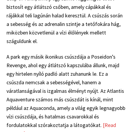
biztosít egy átlátszó csőben, amely cápákkal és
rájákkal teli lagúnán halad keresztül. A csúszás során
a sebesség és az adrenalin szintje a tetőfokára hág,
miközben közvetlenül a vízi élőlények mellett
száguldunk el.
A park egy másik ikonikus csúszdája a Poseidon’s
Revenge, ahol egy átlátszó kapszulába állunk, majd
egy hirtelen nyíló padló alatt zuhanunk le. Ez a
csúszda nemcsak a sebességével, hanem a
váratlanságával is izgalmas élményt nyújt. Az Atlantis
Aquaventure számos más csúszdát is kínál, mint
például az Aquaconda, amely a világ egyik legnagyobb
vízi csúszdája, és hatalmas csavarokkal és
fordulatokkal szórakoztatja a látogatókat.
[Read