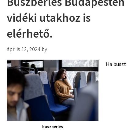
Buszbérlés Budapesten
vidéki utakhoz is
elérhető.
április 12, 2024
by
Ha buszt
buszbérlés